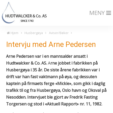
MENY
Hjem
Husbergøya
Aviser/Bøker
Intervju med Arne Pedersen
Arne Pedersen var i en mannsalder ansatt i
Hudtwalcker & Co. AS.
A
rne jobbet i fabrikken på
Husbergøya i 35 år. De siste årene fabrikken var i
drift var han fast vaktmann på øya, og dessuten
kaptein på firmaets ferge «Mickie», som gikk i daglig
trafikk til og fra Husbergøya, Oslo havn og Oksval på
Nesodden. Intervjuet ble gjort av Fredrik Fasting
Torgersen og stod i «Aktuell Rapport» nr. 11, 1982.