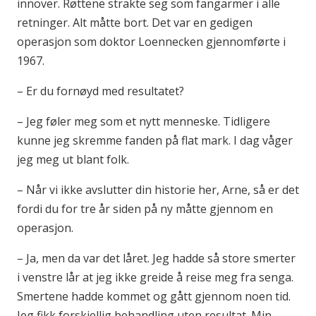
innover. Røttene strakte seg som fangarmer i alle
retninger. Alt måtte bort. Det var en gedigen
operasjon som doktor Loennecken gjennomførte i
1967.
– Er du fornøyd med resultatet?
– Jeg føler meg som et nytt menneske. Tidligere
kunne jeg skremme fanden på flat mark. I dag våger
jeg meg ut blant folk.
– Når vi ikke avslutter din historie her, Arne, så er det
fordi du for tre år siden på ny måtte gjennom en
operasjon.
– Ja, men da var det låret. Jeg hadde så store smerter
i venstre lår at jeg ikke greide å reise meg fra senga.
Smertene hadde kommet og gått gjennom noen tid.
Jeg fikk forskjellig behandling uten resultat. Min